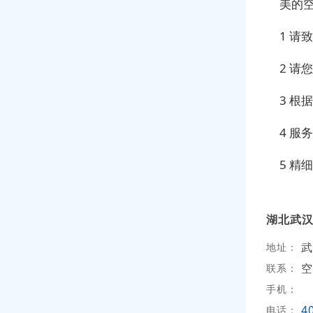
美的空
1 请
2 请
3 
4 服
5 
湖北武
武
地址：
空
联系：
手机：
4
电话：