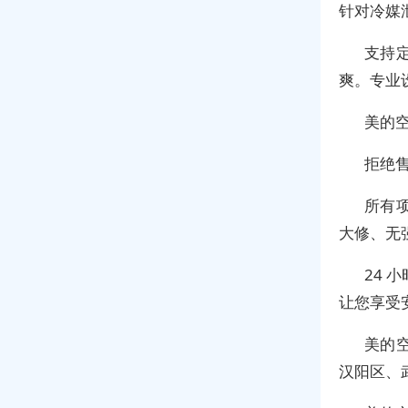
针对冷媒
支持
爽。专业设
美的
拒绝
所有
大修、无
24
让您享受
美的
汉阳区、