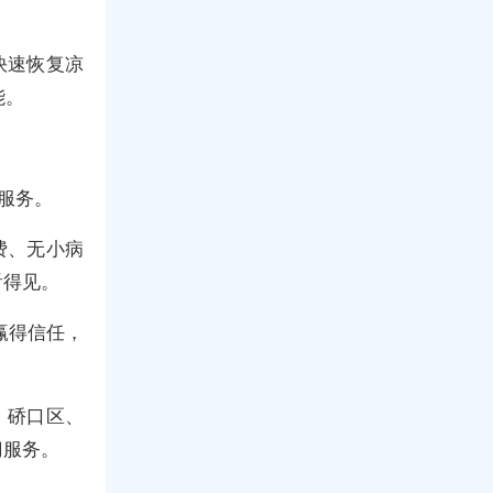
快速恢复凉
能。
服务。
费、无小病
看得见。
赢得信任，
、硚口区、
门服务。