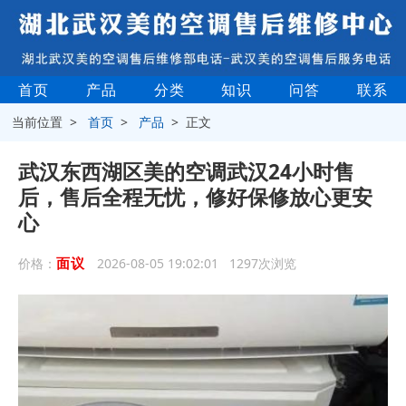
首页
产品
分类
知识
问答
联系
当前位置 >
首页
>
产品
> 正文
武汉东西湖区美的空调武汉24小时售
后，售后全程无忧，修好保修放心更安
心
面议
价格：
2026-08-05 19:02:01 1297次浏览